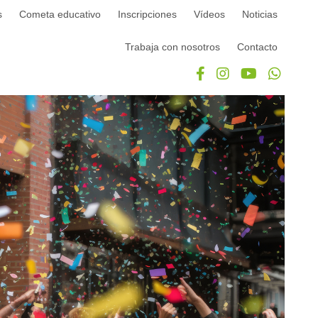
s
Cometa educativo
Inscripciones
Vídeos
Noticias
Trabaja con nosotros
Contacto